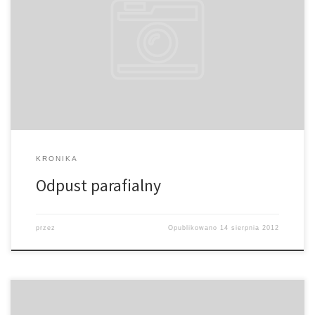
Odpust ku czci świętego Maksymiliana 14 sierpnia przypada
odpust ku czci świętego Maksymiliana – patrona naszej świątyni. W
tym dniu uroczystej Mszy Świętej w obecności prezbiterów
naszego dekanatu przewodniczył i Słowo Boże wygłosił ksiądz
kanonik Zenon Wnuk. Cieszymy się, że razem z nami modlił się
były nasz wikariusz […]
KRONIKA
Odpust parafialny
przez
Opublikowano
14 sierpnia 2012