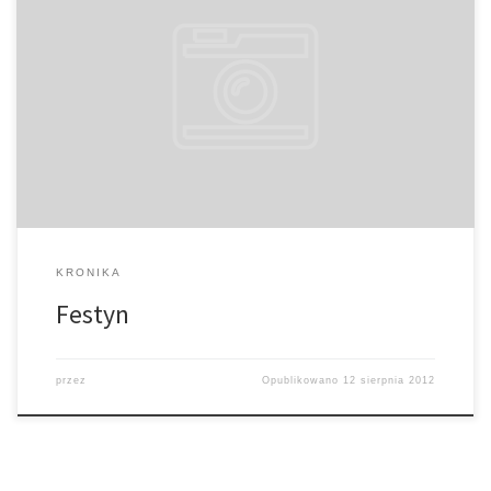
Festyn parafialny "Maksymilianki" Tradycyjnie w niedzielę
poprzedzającą odpust ku czci świętego Maksymiliana,
duszpasterstwo naszej parafii wspólnie z wieloma życzliwymi
mieszkańcami zorganizowało coroczny festyn "Maksymilianki". Po
Eucharystii o godzinie 12:00 rozpoczęła się zabawa z wieloma
atrakcjami i konkursami. Nie brakowało oczywiście swojskiego
jadła i wspaniałych słodkości. Warto dodać, […]
KRONIKA
Festyn
przez
Opublikowano
12 sierpnia 2012