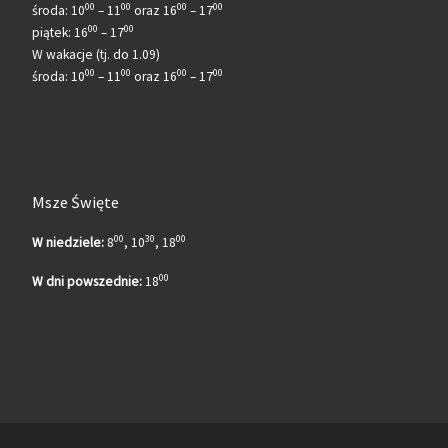
00
00
00
00
środa: 10
– 11
oraz 16
– 17
00
00
piątek: 16
– 17
W wakacje (tj. do 1.09)
00
00
00
00
środa: 10
– 11
oraz 16
– 17
Msze Święte
00
30
00
W niedziele:
8
, 10
, 18
00
W dni powszednie:
18