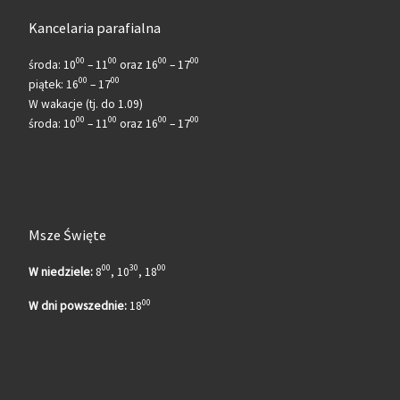
Kancelaria parafialna
00
00
00
00
środa: 10
– 11
oraz 16
– 17
00
00
piątek: 16
– 17
W wakacje (tj. do 1.09)
00
00
00
00
środa: 10
– 11
oraz 16
– 17
Msze Święte
00
30
00
W niedziele:
8
, 10
, 18
00
W dni powszednie:
18