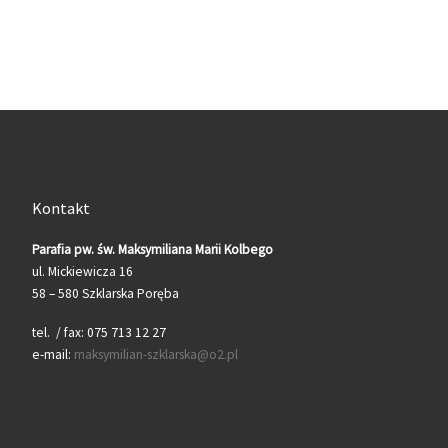
Kontakt
Parafia pw. św. Maksymiliana Marii Kolbego
ul. Mickiewicza 16
58 – 580 Szklarska Poręba
tel. / fax: 075 713 12 27
e-mail:
maksymilian-szklarska@o2.pl