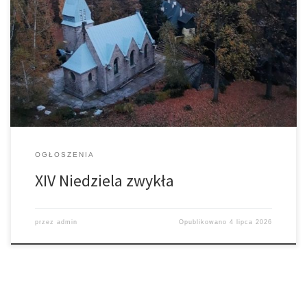
05.07.2026 r. 1/ W liturgii Kościoła w tym tygodniu: PONIEDZIAŁEK
wspomnienie bł. Marii Teresy Ledóchowskiej;ŚRODA wspomnienie
św. Jana z Dukli;SOBOTA święto św. Benedykta, patrona Europy. 2/
Informujemy, że w naszym kościele Msze Święte sprawowane są
codziennie o godzinie 18:00. Zachęcamy do wspólnej modlitwy.
3/ Najlepszym darem jest Msza św. Zachęcamy […]
OGŁOSZENIA
XIV Niedziela zwykła
przez
admin
Opublikowano
4 lipca 2026