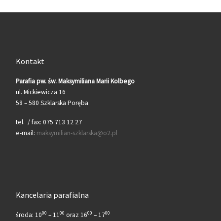
Kontakt
Parafia pw. św. Maksymiliana Marii Kolbego
ul. Mickiewicza 16
58 – 580 Szklarska Poręba
tel. / fax: 075 713 12 27
e-mail:
maksymilian-szklarska@o2.pl
Kancelaria parafialna
00
00
00
00
środa: 10
– 11
oraz 16
– 17