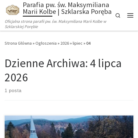
Parafia pw. św. Maksymiliana
Marii Kolbe | Szklarska Poręba
Search
Oficjalna strona parafii pw. św. Maksymiliana Marii Kolbe w
Szklarskiej Porębie
Strona Główna
»
Ogłoszenia
»
2026
»
lipiec
»
04
Dzienne Archiwa:
4 lipca
2026
1 posta