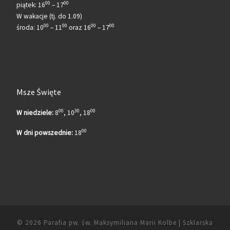
00
00
piątek: 16
– 17
W wakacje (tj. do 1.09)
00
00
00
00
środa: 10
– 11
oraz 16
– 17
Msze Święte
00
30
00
W niedziele:
8
, 10
, 18
00
W dni powszednie:
18
© 2026
Parafia pw. św. Maksymiliana Marii Kolbe | Szklarska