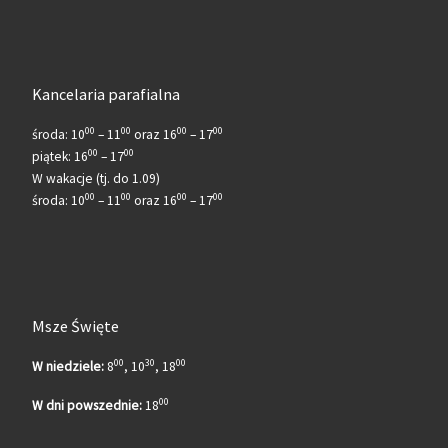
Kancelaria parafialna
00
00
00
00
środa: 10
– 11
oraz 16
– 17
00
00
piątek: 16
– 17
W wakacje (tj. do 1.09)
00
00
00
00
środa: 10
– 11
oraz 16
– 17
Msze Święte
00
30
00
W niedziele:
8
, 10
, 18
00
W dni powszednie:
18