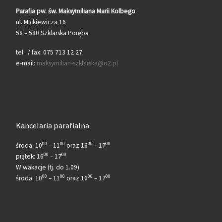
Parafia pw. św. Maksymiliana Marii Kolbego
ul. Mickiewicza 16
58 – 580 Szklarska Poręba
tel. / fax: 075 713 12 27
e-mail:
maksymilian-szklarska@o2.pl
Kancelaria parafialna
00
00
00
00
środa: 10
– 11
oraz 16
– 17
00
00
piątek: 16
– 17
W wakacje (tj. do 1.09)
00
00
00
00
środa: 10
– 11
oraz 16
– 17