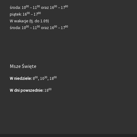
00
00
00
00
środa: 10
– 11
oraz 16
– 17
00
00
piątek: 16
– 17
W wakacje (tj. do 1.09)
00
00
00
00
środa: 10
– 11
oraz 16
– 17
Msze Święte
00
30
00
W niedziele:
8
, 10
, 18
00
W dni powszednie:
18