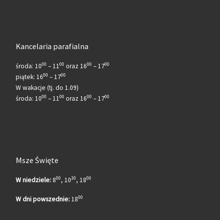
Kancelaria parafialna
00
00
00
00
środa: 10
– 11
oraz 16
– 17
00
00
piątek: 16
– 17
W wakacje (tj. do 1.09)
00
00
00
00
środa: 10
– 11
oraz 16
– 17
Msze Święte
00
30
00
W niedziele:
8
, 10
, 18
00
W dni powszednie:
18