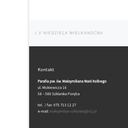
Przeglądanie Wpisów
Poprzedni post
V NIEDZIELA WIELKANOCNA
Kontakt
Parafia pw. św. Maksymiliana Marii Kolbego
ul. Mickiewicza 16
58 – 580 Szklarska Poręba
tel. / fax: 075 713 12 27
e-mail:
maksymilian-szklarska@o2.pl