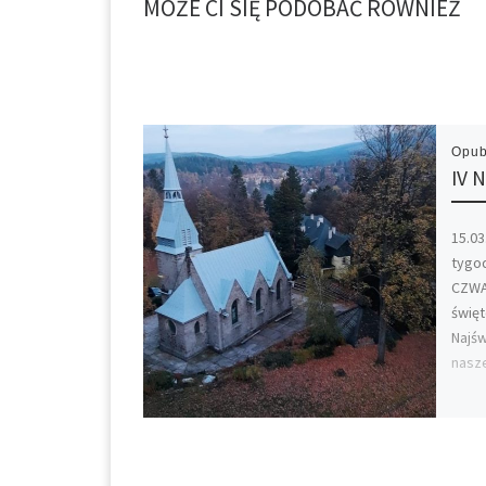
MOŻE CI SIĘ PODOBAĆ RÓWNIEŻ
Opub
IV 
15.03
tygo
CZWA
świę
Najśw
nasz