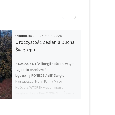
Opublikowano
24 maja 2026
Uroczystość Zesłania Ducha
Świętego
24.05.2026 r. 1/W liturgii kościoła w tym
tygodniu przeżywać
będziemy:PONIEDZIAŁEK Święto
Najświętszej Maryi Panny Matki
Kościoła.WTOREK wspomnienie
świętego Filipa Neri.CZWARTEK Święto
Jezusa […]