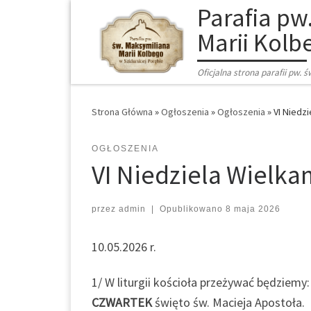
Parafia pw
Marii Kolb
Oficjalna strona parafii pw. 
Strona Główna
»
Ogłoszenia
»
Ogłoszenia
»
VI Niedz
OGŁOSZENIA
VI Niedziela Wielka
przez
admin
|
Opublikowano
8 maja 2026
10.05.2026 r.
1/ W liturgii kościoła przeżywać będziemy:
CZWARTEK
święto św. Macieja Apostoła.