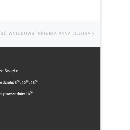
Następny post
TÓW
ŚĆ WNIEBOWSTĄPIENIA PANA JEZUSA
e Święte
00
30
00
iedziele:
8
, 10
, 18
00
ni powszednie:
18