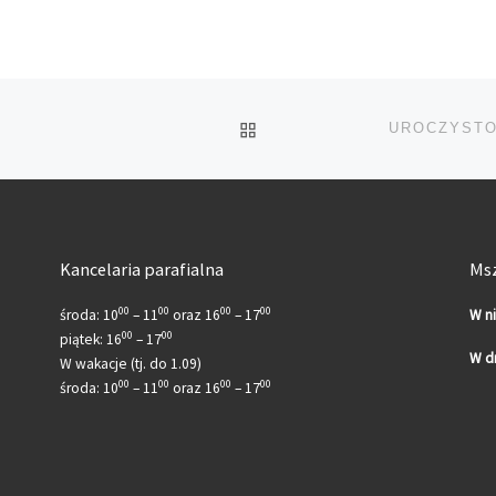
POWRÓT DO LISTY POS
UROCZYSTO
Kancelaria parafialna
Msz
00
00
00
00
środa: 10
– 11
oraz 16
– 17
W n
00
00
piątek: 16
– 17
W d
W wakacje (tj. do 1.09)
00
00
00
00
środa: 10
– 11
oraz 16
– 17