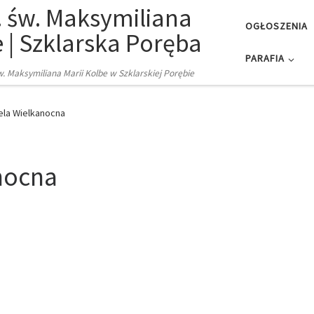
. św. Maksymiliana
OGŁOSZENIA
e | Szklarska Poręba
PARAFIA
św. Maksymiliana Marii Kolbe w Szklarskiej Porębie
iela Wielkanocna
nocna