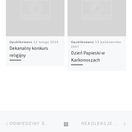
Opublikowano
12 lutego 2014
Opublikowano
13 października
Dekanalny konkurs
2007
Dzień Papieski w
religijny
Karkonoszach
Przeglądanie Wpisów
Poprzedni post
Na
POWRÓT DO LISTY POS
ODWIEDZINY ŚWIĘTEGO MIKOŁAJA
REKOLEKCJE WIELKOPOSTNE