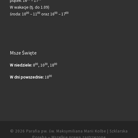
piątek: 16
– 17
W wakacje (tj. do 1.09)
00
00
00
00
środa: 10
– 11
oraz 16
– 17
Msze Święte
00
30
00
W niedziele:
8
, 10
, 18
00
W dni powszednie:
18
© 2026
Parafia pw. św. Maksymiliana Marii Kolbe | Szklarska
Poręba
– Wszelkie prawa zastrzezone