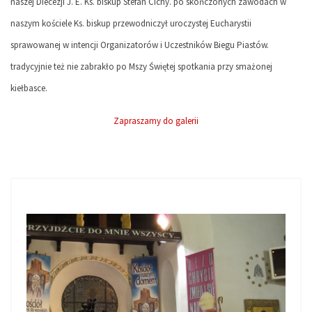
naszej Diecezji J. E. Ks. biskup Stefan Cichy. po skończonych zawodach w
naszym kościele Ks. biskup przewodniczył uroczystej Eucharystii
sprawowanej w intencji Organizatorów i Uczestników Biegu Piastów.
tradycyjnie też nie zabrakło po Mszy Świętej spotkania przy smażonej
kiełbasce.
Zapraszamy do galerii