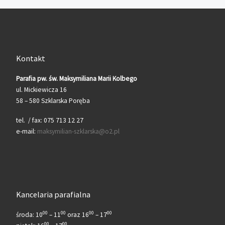
Kontakt
Parafia pw. św. Maksymiliana Marii Kolbego
ul. Mickiewicza 16
58 – 580 Szklarska Poręba
tel. / fax: 075 713 12 27
e-mail:
maksymilian-szklarska@o2.pl
Kancelaria parafialna
00
00
00
00
środa: 10
– 11
oraz 16
– 17
00
00