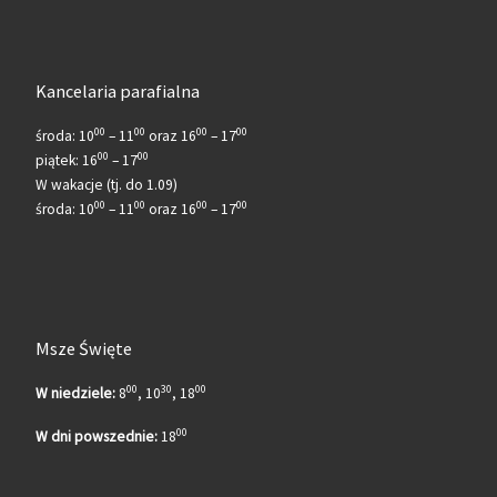
Kancelaria parafialna
00
00
00
00
środa: 10
– 11
oraz 16
– 17
00
00
piątek: 16
– 17
W wakacje (tj. do 1.09)
00
00
00
00
środa: 10
– 11
oraz 16
– 17
Msze Święte
00
30
00
W niedziele:
8
, 10
, 18
00
W dni powszednie:
18