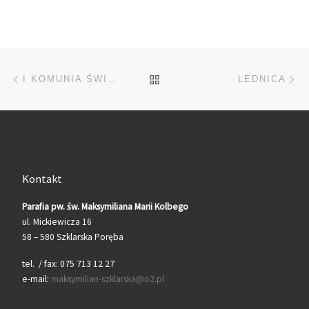
Przeglądanie Wpisów
Poprzedni post
Na
POWRÓT DO LISTY POS
I KOMUNIA ŚWIĘTA
LEDNICA
Kontakt
Parafia pw. św. Maksymiliana Marii Kolbego
ul. Mickiewicza 16
58 – 580 Szklarska Poręba
tel. / fax: 075 713 12 27
e-mail:
maksymilian-szklarska@o2.pl