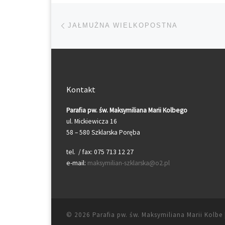
Przeglądanie Wpisów
Poprzedni post
JAŁMUŻNA WIELKOPOSTNA
Kontakt
Parafia pw. św. Maksymiliana Marii Kolbego
ul. Mickiewicza 16
58 – 580 Szklarska Poręba
tel. / fax: 075 713 12 27
e-mail:
maksymilian-szklarska@o2.pl
© 2026
Parafia pw. św. Maksymiliana Marii Kolbe