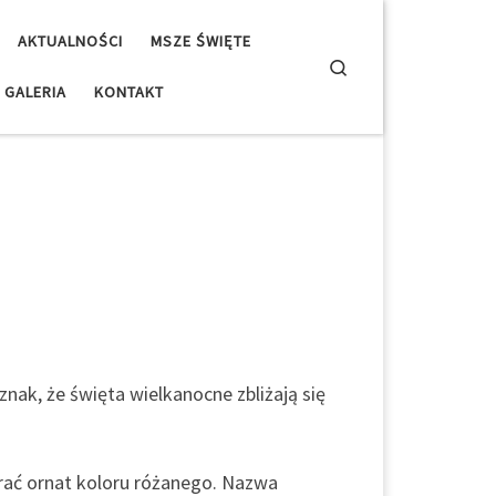
AKTUALNOŚCI
MSZE ŚWIĘTE
Search
GALERIA
KONTAKT
nak, że święta wielkanocne zbliżają się
brać ornat koloru różanego. Nazwa