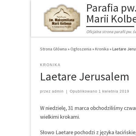
Parafia pw
Marii Kolb
Oficjalna strona parafii pw. 
Strona Główna
»
Ogłoszenia
»
Kronika
»
Laetare Jer
KRONIKA
Laetare Jerusalem
przez
admin
|
Opublikowano
1 kwietnia 2019
W niedzielę, 31 marca obchodziliśmy czwar
wielkimi krokami.
Słowo Laetare pochodzi z języka łaciński