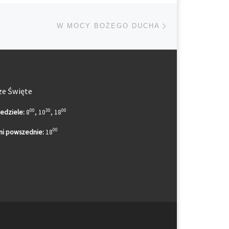
Następny post
TÓW
W MOCY BOŻEGO DUCHA
e Święte
00
30
00
iedziele:
8
, 10
, 18
00
ni powszednie:
18