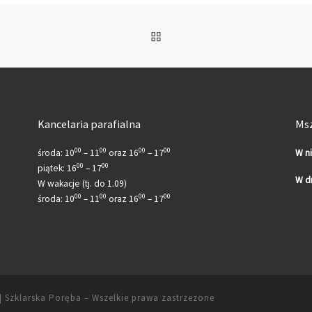
POWRÓT DO LISTY POS
Kancelaria parafialna
Msz
00
00
00
00
środa: 10
– 11
oraz 16
– 17
W n
00
00
piątek: 16
– 17
W d
W wakacje (tj. do 1.09)
00
00
00
00
środa: 10
– 11
oraz 16
– 17
 | Szklarska Poręba
– Wszelkie prawa zastrzezone