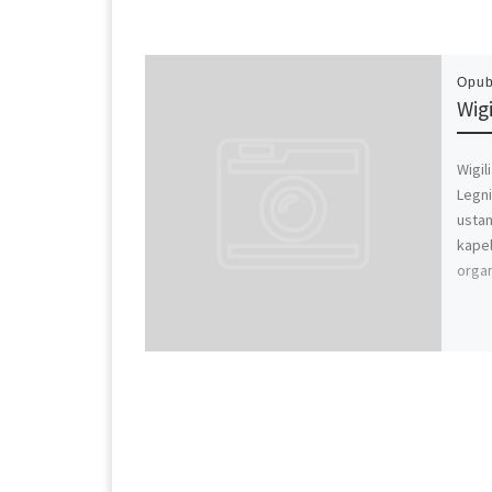
Opub
Wig
Wigil
Legni
usta
kapel
organ