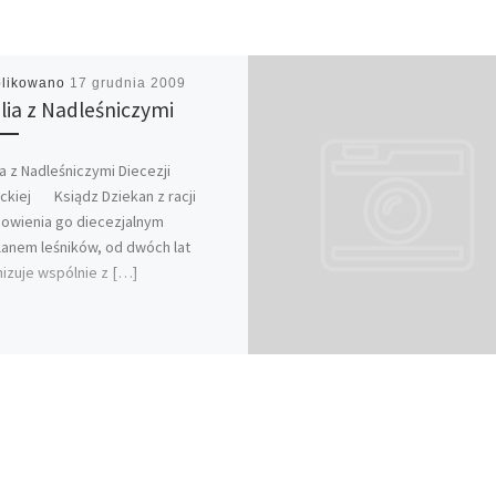
likowano
17 grudnia 2009
ilia z Nadleśniczymi
ia z Nadleśniczymi Diecezji
ckiej Ksiądz Dziekan z racji
nowienia go diecezjalnym
anem leśników, od dwóch lat
izuje wspólnie z […]