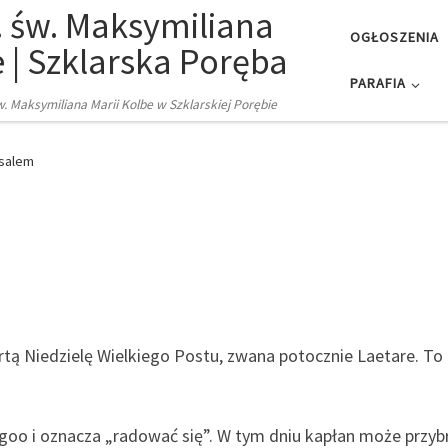
. św. Maksymiliana
OGŁOSZENIA
e | Szklarska Poręba
PARAFIA
św. Maksymiliana Marii Kolbe w Szklarskiej Porębie
usalem
tą Niedzielę Wielkiego Postu, zwana potocznie Laetare. To z
egoo i oznacza „radować się”. W tym dniu kapłan może przy