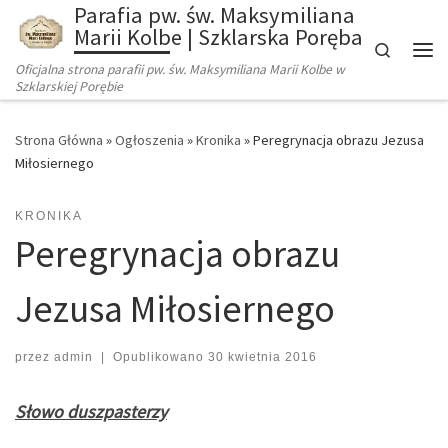
Parafia pw. św. Maksymiliana
Marii Kolbe | Szklarska Poręba
Search
Oficjalna strona parafii pw. św. Maksymiliana Marii Kolbe w
Szklarskiej Porębie
Strona Główna
»
Ogłoszenia
»
Kronika
»
Peregrynacja obrazu Jezusa
Miłosiernego
KRONIKA
Peregrynacja obrazu
Jezusa Miłosiernego
przez
admin
|
Opublikowano
30 kwietnia 2016
Słowo duszpasterzy