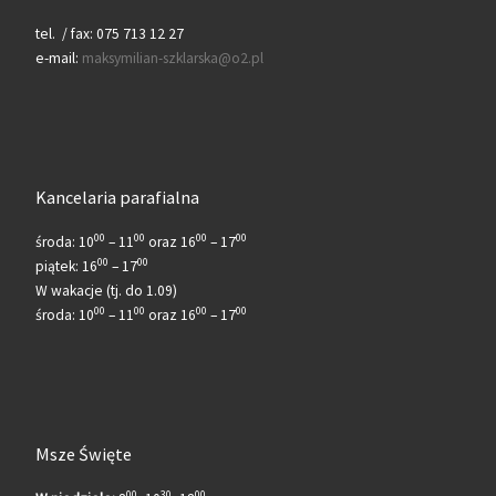
tel. / fax: 075 713 12 27
e-mail:
maksymilian-szklarska@o2.pl
Kancelaria parafialna
00
00
00
00
środa: 10
– 11
oraz 16
– 17
00
00
piątek: 16
– 17
W wakacje (tj. do 1.09)
00
00
00
00
środa: 10
– 11
oraz 16
– 17
Msze Święte
00
30
00