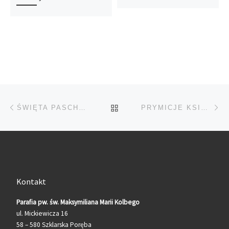
Przeglądanie Wpisów
Poprzedni post
Na
POWRÓT DO LISTY POS
ŚWIĘTA PASCHALNE
PRYMICJE KSIĘDZA WITA
Kontakt
Parafia pw. św. Maksymiliana Marii Kolbego
ul. Mickiewicza 16
58 – 580 Szklarska Poręba