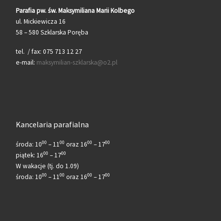
Parafia pw. św. Maksymiliana Marii Kolbego
ul. Mickiewicza 16
58 – 580 Szklarska Poręba
tel. / fax: 075 713 12 27
e-mail:
maksymilian-szklarska@o2.pl
Kancelaria parafialna
00
00
00
00
środa: 10
– 11
oraz 16
– 17
00
00
piątek: 16
– 17
W wakacje (tj. do 1.09)
00
00
00
00
środa: 10
– 11
oraz 16
– 17