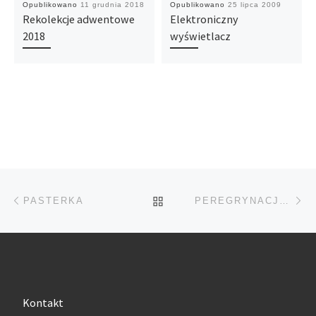
Opublikowano
11 grudnia 2018
Opublikowano
25 lipca 2009
Rekolekcje adwentowe
Elektroniczny
2018
wyświetlacz
Przeglądanie Wpisów
Poprzedni post
Na
POWRÓT DO LISTY POS
PASTERKA
PEREGRYNACJA OBRAZU JEZUSA MIŁOSIERNEGO
Kontakt