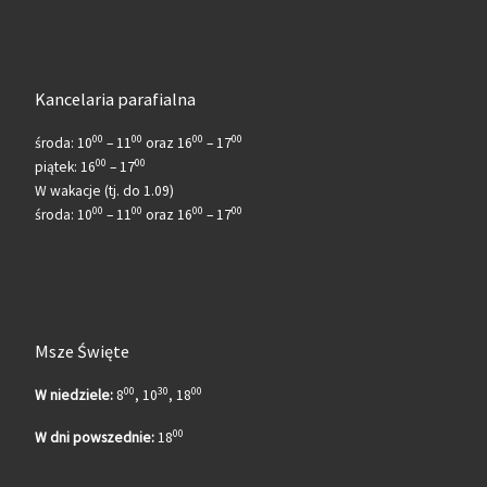
Kancelaria parafialna
00
00
00
00
środa: 10
– 11
oraz 16
– 17
00
00
piątek: 16
– 17
W wakacje (tj. do 1.09)
00
00
00
00
środa: 10
– 11
oraz 16
– 17
Msze Święte
00
30
00
W niedziele:
8
, 10
, 18
00
W dni powszednie:
18