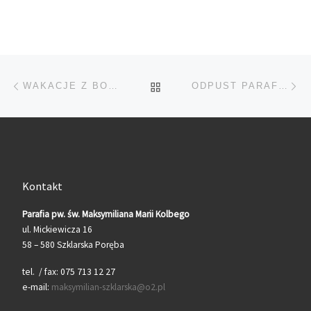
Przeglądanie Wpisów
Poprzedni post
Na
POWRÓT DO LISTY POS
WAKACJE Z BOGIEM W GOŚCINIE
ODPUST PARAFIALNY
Kontakt
Parafia pw. św. Maksymiliana Marii Kolbego
ul. Mickiewicza 16
58 – 580 Szklarska Poręba
tel. / fax: 075 713 12 27
e-mail:
maksymilian-szklarska@o2.pl