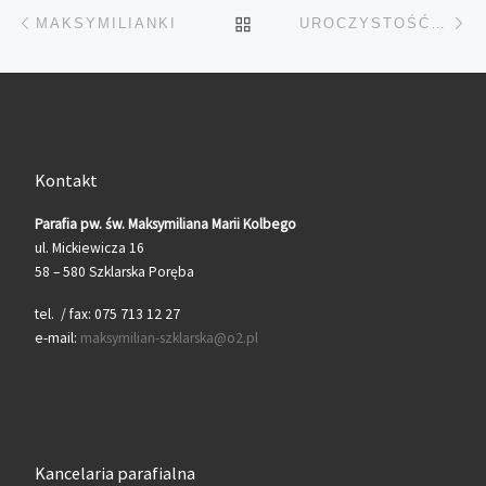
Przeglądanie Wpisów
Poprzedni post
Na
POWRÓT DO LISTY POS
MAKSYMILIANKI
UROCZYSTOŚĆ CHRYSTUSA KRÓLA WSZECHŚWIATA
Kontakt
Parafia pw. św. Maksymiliana Marii Kolbego
ul. Mickiewicza 16
58 – 580 Szklarska Poręba
tel. / fax: 075 713 12 27
e-mail:
maksymilian-szklarska@o2.pl
Kancelaria parafialna