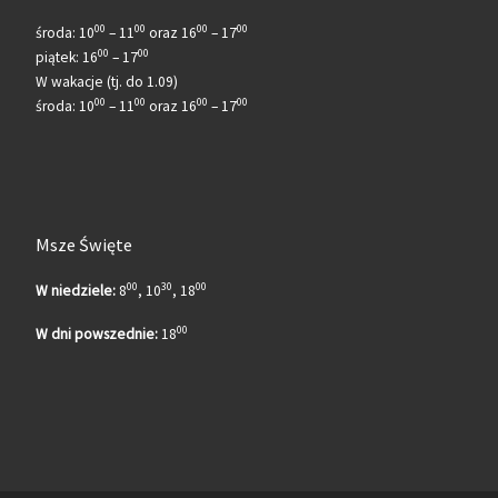
00
00
00
00
środa: 10
– 11
oraz 16
– 17
00
00
piątek: 16
– 17
W wakacje (tj. do 1.09)
00
00
00
00
środa: 10
– 11
oraz 16
– 17
Msze Święte
00
30
00
W niedziele:
8
, 10
, 18
00
W dni powszednie:
18